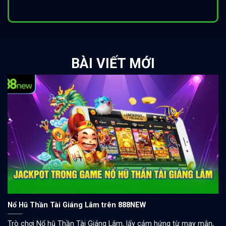
BÀI VIẾT MỚI
Nổ Hũ Thần Tài Giáng Lâm trên 888NEW
Trò chơi Nổ hũ Thần Tài Giáng Lâm, lấy cảm hứng từ may mắn,