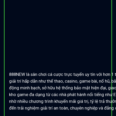
888NEW là sân chơi cá cược trực tuyến uy tín với hơn 1
giải trí hấp dẫn như thể thao, casino, game bài, nổ hũ,
động minh bạch, sở hữu hệ thống bảo mật hiện đại, gia
kho game đa dạng từ các nhà phát hành nổi tiếng như E
nhờ nhiều chương trình khuyến mãi giá trị, tỷ lệ trả th
đến trải nghiệm giải trí an toàn, chuyên nghiệp và đẳng 