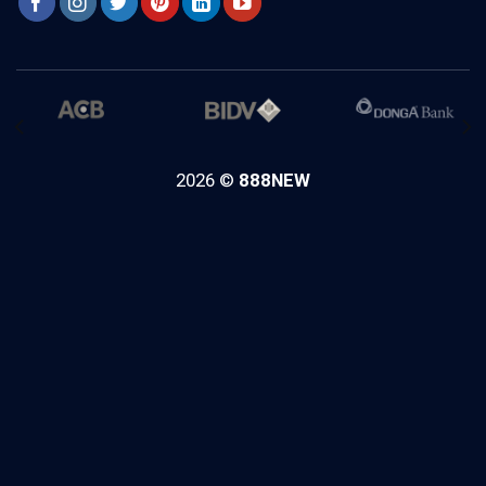
2026 ©
888NEW