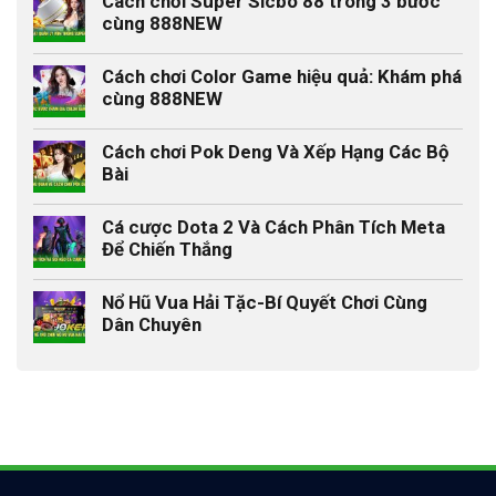
Cách chơi Super Sicbo 88 trong 3 bước
cùng 888NEW
Cách chơi Color Game hiệu quả: Khám phá
cùng 888NEW
Cách chơi Pok Deng Và Xếp Hạng Các Bộ
Bài
Cá cược Dota 2 Và Cách Phân Tích Meta
Để Chiến Thắng
Nổ Hũ Vua Hải Tặc-Bí Quyết Chơi Cùng
Dân Chuyên