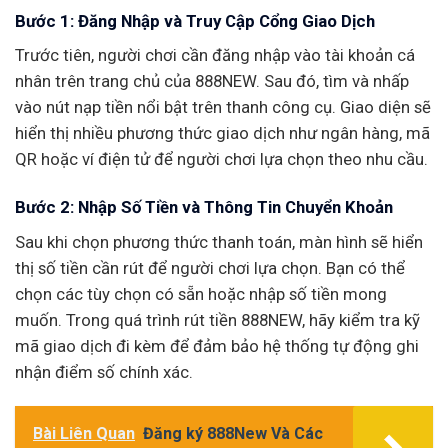
Bước 1: Đăng Nhập và Truy Cập Cổng Giao Dịch
Trước tiên, người chơi cần đăng nhập vào tài khoản cá
nhân trên trang chủ của 888NEW. Sau đó, tìm và nhấp
vào nút nạp tiền nổi bật trên thanh công cụ. Giao diện sẽ
hiển thị nhiều phương thức giao dịch như ngân hàng, mã
QR hoặc ví điện tử để người chơi lựa chọn theo nhu cầu.
Bước 2: Nhập Số Tiền và Thông Tin Chuyển Khoản
Sau khi chọn phương thức thanh toán, màn hình sẽ hiển
thị số tiền cần rút để người chơi lựa chọn. Bạn có thể
chọn các tùy chọn có sẵn hoặc nhập số tiền mong
muốn. Trong quá trình rút tiền 888NEW, hãy kiểm tra kỹ
mã giao dịch đi kèm để đảm bảo hệ thống tự động ghi
nhận điểm số chính xác.
Bài Liên Quan
Đăng ký 888New Và Các