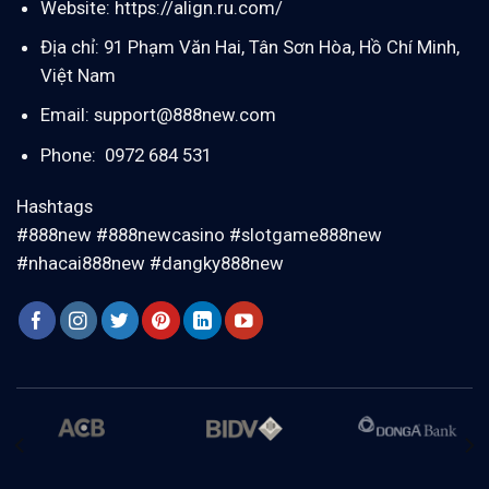
Website: https://align.ru.com/
Địa chỉ: 91 Phạm Văn Hai, Tân Sơn Hòa, Hồ Chí Minh,
Việt Nam
Email:
support@888new.com
Phone: 0972 684 531
Hashtags
#888new #888newcasino #slotgame888new
#nhacai888new #dangky888new