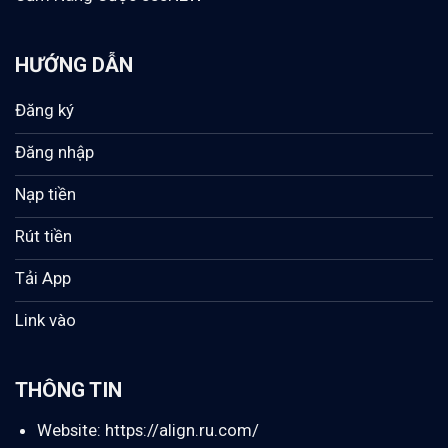
HƯỚNG DẪN
Đăng ký
Đăng nhập
Nạp tiền
Rút tiền
Tải App
Link vào
THÔNG TIN
Website: https://align.ru.com/