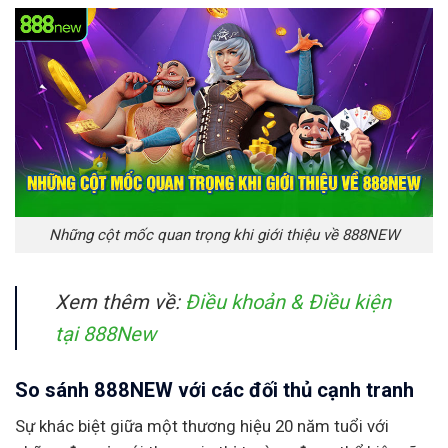
Những cột mốc quan trọng khi giới thiệu về 888NEW
Xem thêm về:
Điều khoản & Điều kiện
tại 888New
So sánh 888NEW với các đối thủ cạnh tranh
Sự khác biệt giữa một thương hiệu 20 năm tuổi với