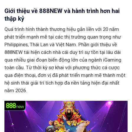
Giới thiệu về 888NEW và hành trình hơn hai
thập kỷ
Quá trình hình thành thương hiệu gắn liền với 20 năm
phát triển mạnh mẽ tại các thị trường quan trọng như
Philippines, Thái Lan và Việt Nam. Phần giới thiệu về
888NEW tái hiện cách nhà cái duy trì sự tồn tại lâu dài
qua nhiều giai đoạn biến động lớn của ngành iGaming
toàn cầu. Từ thời kỳ sơ khai với phương thức cá cược
qua điện thoại, đơn vị đã phát triển mạnh mẽ thành một
hệ sinh thái giải trí tích hợp đa nền tảng hiện đại nhất
năm 2026.