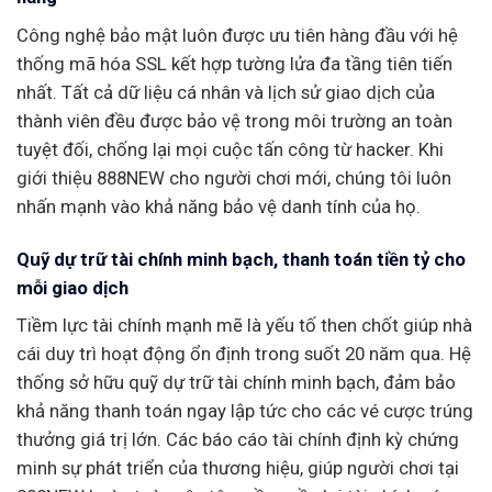
Công nghệ bảo mật luôn được ưu tiên hàng đầu với hệ
thống mã hóa SSL kết hợp tường lửa đa tầng tiên tiến
nhất. Tất cả dữ liệu cá nhân và lịch sử giao dịch của
thành viên đều được bảo vệ trong môi trường an toàn
tuyệt đối, chống lại mọi cuộc tấn công từ hacker. Khi
giới thiệu 888NEW cho người chơi mới, chúng tôi luôn
nhấn mạnh vào khả năng bảo vệ danh tính của họ.
Quỹ dự trữ tài chính minh bạch, thanh toán tiền tỷ cho
mỗi giao dịch
Tiềm lực tài chính mạnh mẽ là yếu tố then chốt giúp nhà
cái duy trì hoạt động ổn định trong suốt 20 năm qua. Hệ
thống sở hữu quỹ dự trữ tài chính minh bạch, đảm bảo
khả năng thanh toán ngay lập tức cho các vé cược trúng
thưởng giá trị lớn. Các báo cáo tài chính định kỳ chứng
minh sự phát triển của thương hiệu, giúp người chơi tại