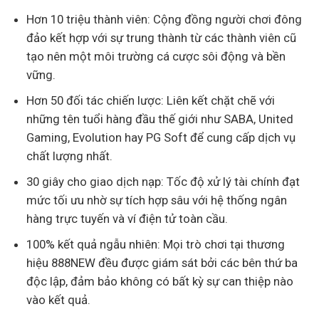
Hơn 10 triệu thành viên: Cộng đồng người chơi đông
đảo kết hợp với sự trung thành từ các thành viên cũ
tạo nên một môi trường cá cược sôi động và bền
vững.
Hơn 50 đối tác chiến lược: Liên kết chặt chẽ với
những tên tuổi hàng đầu thế giới như SABA, United
Gaming, Evolution hay PG Soft để cung cấp dịch vụ
chất lượng nhất.
30 giây cho giao dịch nạp: Tốc độ xử lý tài chính đạt
mức tối ưu nhờ sự tích hợp sâu với hệ thống ngân
hàng trực tuyến và ví điện tử toàn cầu.
100% kết quả ngẫu nhiên: Mọi trò chơi tại thương
hiệu 888NEW đều được giám sát bởi các bên thứ ba
độc lập, đảm bảo không có bất kỳ sự can thiệp nào
vào kết quả.