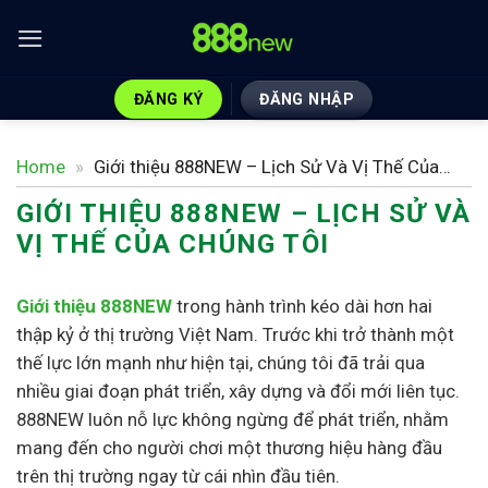
Skip
to
content
ĐĂNG KÝ
ĐĂNG NHẬP
Home
»
Giới thiệu 888NEW – Lịch Sử Và Vị Thế Của
Chúng Tôi
GIỚI THIỆU 888NEW – LỊCH SỬ VÀ
VỊ THẾ CỦA CHÚNG TÔI
Giới thiệu 888NEW
trong hành trình kéo dài hơn hai
thập kỷ ở thị trường Việt Nam. Trước khi trở thành một
thế lực lớn mạnh như hiện tại, chúng tôi đã trải qua
nhiều giai đoạn phát triển, xây dựng và đổi mới liên tục.
888NEW luôn nỗ lực không ngừng để phát triển, nhằm
mang đến cho người chơi một thương hiệu hàng đầu
trên thị trường ngay từ cái nhìn đầu tiên.